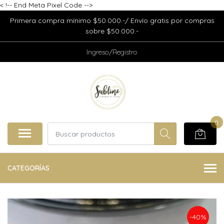
<
!-- End Meta Pixel Code -->
Primera compra mínimo $50.000.-/ Envío gratis por compras
sobre $50.000.-
Ingreso/Registro
0
CATEGORÍAS
-40%