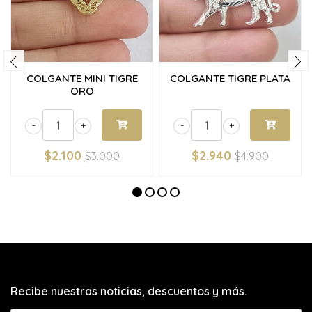
COLGANTE MINI TIGRE
COLGANTE TIGRE PLATA
ORO
-
+
-
+
$2.100
$2.940
$3.000
$4.900
Recibe nuestras noticias, descuentos y más.