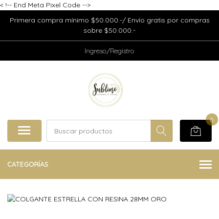
<
!-- End Meta Pixel Code -->
Primera compra mínimo $50.000.-/ Envío gratis por compras
sobre $50.000.-
Ingreso/Registro
0
CATEGORÍAS