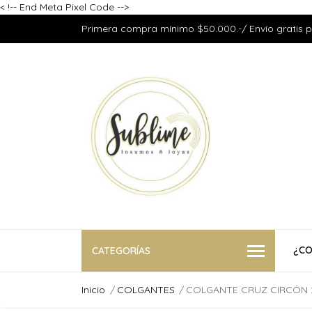
<
!-- End Meta Pixel Code -->
Primera compra mínimo $50.000.-/ Envío gratis 
¿CO
CATEGORÍAS
Inicio
COLGANTES
COLGANTE CRUZ CIRCÓN 