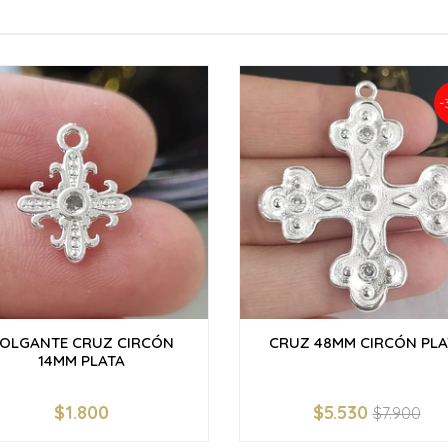
-
OLGANTE CRUZ CIRCÓN
CRUZ 48MM CIRCÓN PLA
14MM PLATA
$1.800
$5.530
$7.900
+
-
+