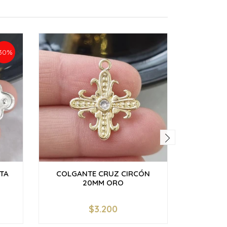
30%
TA
COLGANTE CRUZ CIRCÓN
CRUZ 
20MM ORO
C
$3.200
$
-
+
-