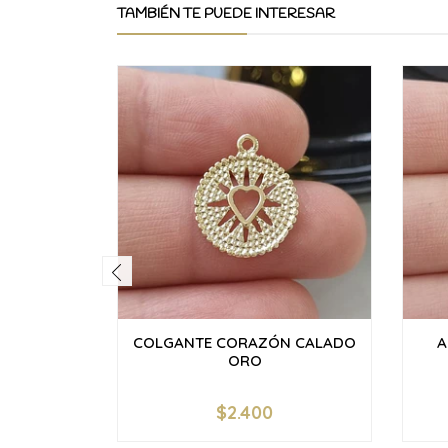
TAMBIÉN TE PUEDE INTERESAR
COLGANTE CORAZÓN CALADO
A
ORO
$2.400
-
+
-