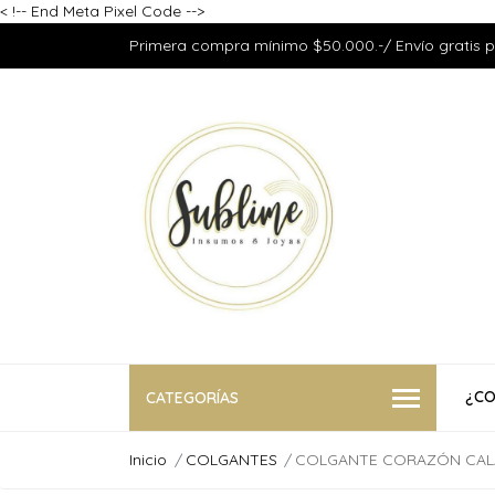
<
!-- End Meta Pixel Code -->
Primera compra mínimo $50.000.-/ Envío gratis 
¿CO
CATEGORÍAS
Inicio
COLGANTES
COLGANTE CORAZÓN CAL