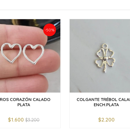
-50%
ROS CORAZÓN CALADO
COLGANTE TRÉBOL CAL
PLATA
ENCH.PLATA
$1.600
$2.200
$3.200
+
-
+