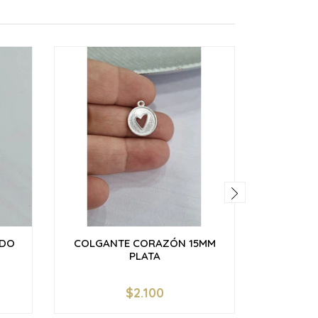
ADO
COLGANTE CORAZÓN 15MM
COLGAN
PLATA
$2.100
$
-
+
-