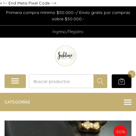
<
!-- End Meta Pixel Code -->
Primera compra mínimo $50.000.-/ Envío gratis por compras
sobre $50.000.-
Ingreso/Registro
0
CATEGORÍAS
-50%