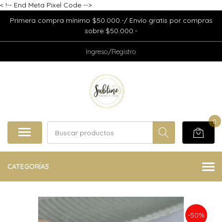
<
!-- End Meta Pixel Code -->
Primera compra mínimo $50.000.-/ Envío gratis por compras
sobre $50.000.-
Ingreso/Registro
0
CATEGORÍAS
-50%