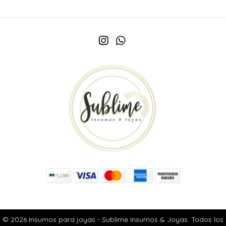
© 2026 Insumos para joyas - Sublime Insumos & Joyas. Todos los