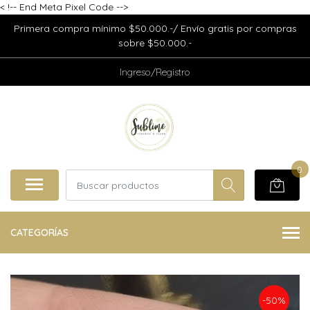
<
!-- End Meta Pixel Code -->
Primera compra mínimo $50.000.-/ Envío gratis por compras
sobre $50.000.-
Ingreso/Registro
0
CATEGORÍAS
-50%