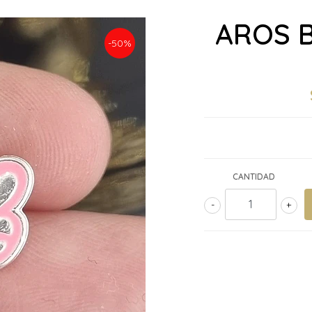
AROS B
-50%
CANTIDAD
-
+