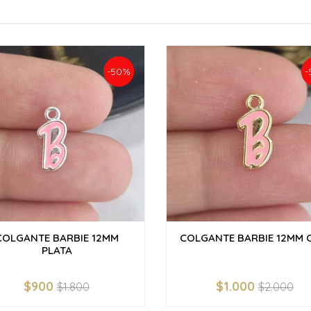
-50%
-
COLGANTE BARBIE 12MM
COLGANTE BARBIE 12MM 
PLATA
$900
$1.000
$1.800
$2.000
+
-
+