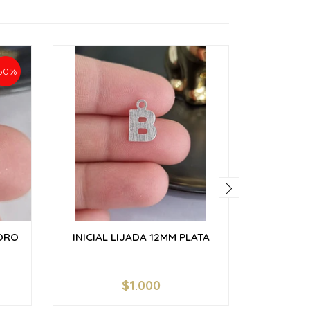
50%
ORO
INICIAL LIJADA 12MM PLATA
INICIAL
$1.000
$
VER OPCIONES
V