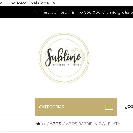
<
!-- End Meta Pixel Code -->
Primera compra mínimo $50.000.-/ Envío gratis 
¿CO
CATEGORÍAS
Inicio
AROS
AROS BARBIE INICIAL PLATA