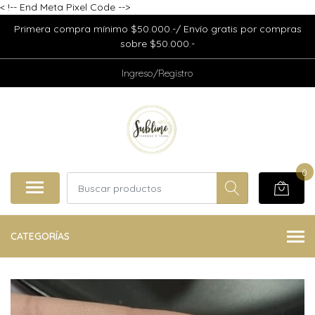
<
!-- End Meta Pixel Code -->
Primera compra mínimo $50.000.-/ Envío gratis por compras
sobre $50.000.-
Ingreso/Registro
0
CATEGORÍAS