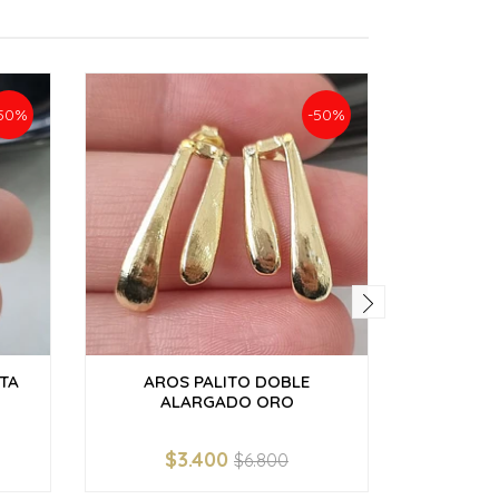
50%
-50%
TA
AROS PALITO DOBLE
AROS F
ALARGADO ORO
$3.400
$
$6.800
-
+
-