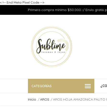
<
!-- End Meta Pixel Code -->
Primera compra mínimo $50.000.-/ Envío gratis 
¿CO
CATEGORÍAS
Inicio
AROS
AROS HOJA AMAZONICA PALITO 