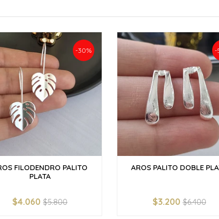
-30%
-
ROS FILODENDRO PALITO
AROS PALITO DOBLE PLA
PLATA
$4.060
$3.200
$5.800
$6.400
+
-
+