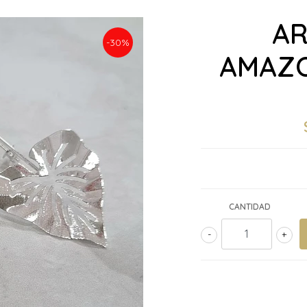
AR
-30%
AMAZO
CANTIDAD
-
+