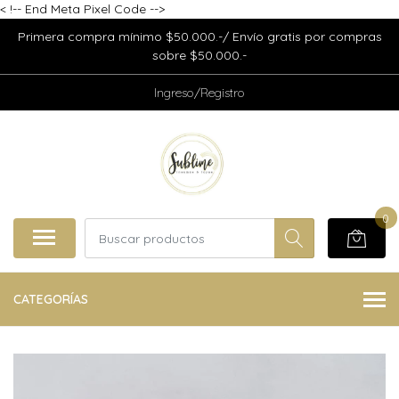
<
!-- End Meta Pixel Code -->
Primera compra mínimo $50.000.-/ Envío gratis por compras
sobre $50.000.-
Ingreso/Registro
0
CATEGORÍAS