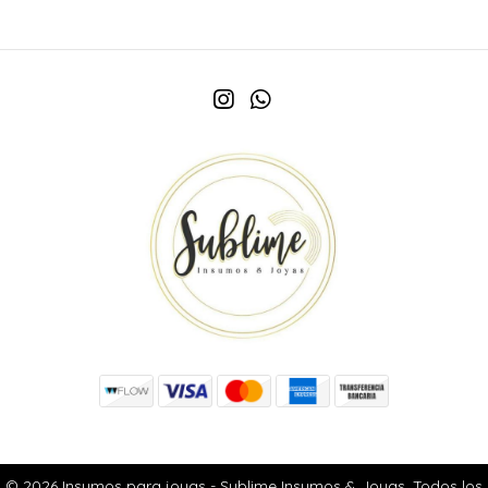
© 2026 Insumos para joyas - Sublime Insumos & Joyas. Todos los