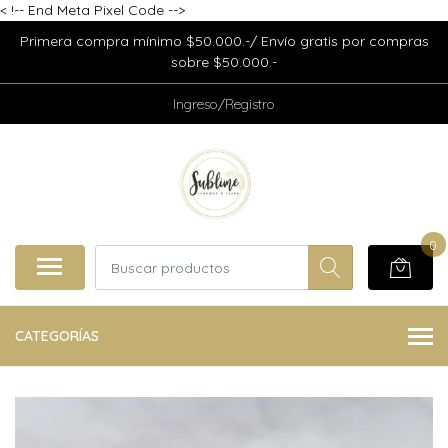
<
!-- End Meta Pixel Code -->
Primera compra mínimo $50.000.-/ Envío gratis por compras
sobre $50.000.-
Ingreso/Registro
0
CATEGORÍAS