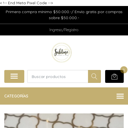
<
!-- End Meta Pixel Code -->
Primera compra mínimo $50.000.-/ Envío gratis por compras
sobre $50.000.-
Ingreso/Registro
0
CATEGORÍAS