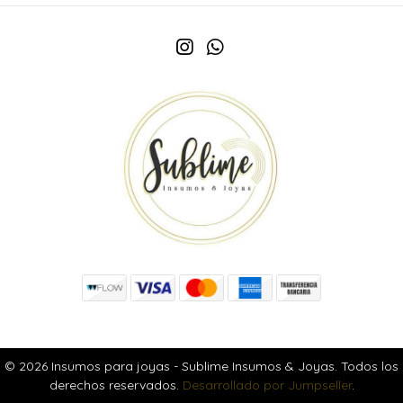
© 2026 Insumos para joyas - Sublime Insumos & Joyas. Todos los
derechos reservados.
Desarrollado por Jumpseller
.