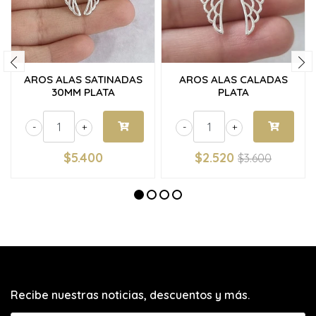
AROS ALAS SATINADAS
AROS ALAS CALADAS
30MM PLATA
PLATA
-
+
-
+
$5.400
$2.520
$3.600
Recibe nuestras noticias, descuentos y más.