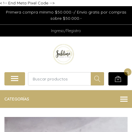
<
!-- End Meta Pixel Code -->
Primera compra mínimo $50.000.-/ Envío gratis por compras
sobre $50.000.-
Ingreso/Registro
0
CATEGORÍAS