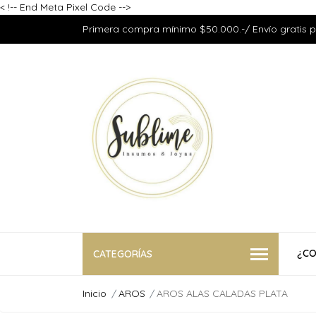
<
!-- End Meta Pixel Code -->
Primera compra mínimo $50.000.-/ Envío gratis 
¿CO
CATEGORÍAS
Inicio
AROS
AROS ALAS CALADAS PLATA