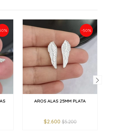
50%
-50%
AS
AROS ALAS 25MM PLATA
AROS 
$2.600
$5.200
-
+
-