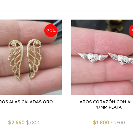
-30%
-
ROS ALAS CALADAS ORO
AROS CORAZÓN CON AL
17MM PLATA
$2.660
$1.800
$3.800
$3.600
+
-
+