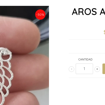
AROS 
-30%
CANTIDAD
-
+