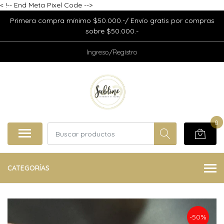
<
!-- End Meta Pixel Code -->
Primera compra mínimo $50.000.-/ Envío gratis por compras
sobre $50.000.-
Ingreso/Registro
0
CATEGORÍAS
-50%