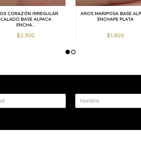
OS CORAZÓN IRREGULAR
AROS MARIPOSA BASE AL
CALADO BASE ALPACA
ENCHAPE PLATA
ENCHA...
$2.300
$1.800
+
-
+