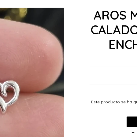
AROS 
CALADO
ENC
Este producto se ha q
← 