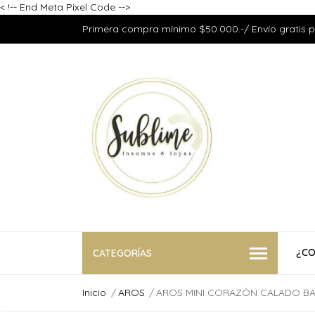
<
!-- End Meta Pixel Code -->
Primera compra mínimo $50.000.-/ Envío gratis 
¿CO
CATEGORÍAS
Inicio
AROS
AROS MINI CORAZÓN CALADO BA