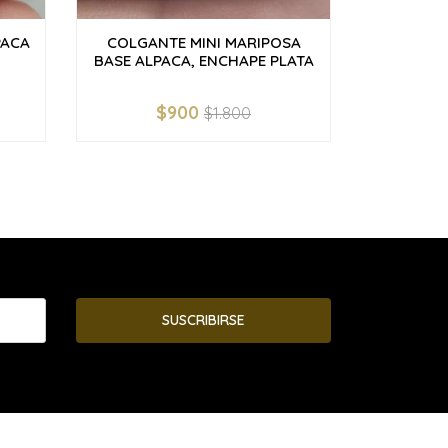
PACA
COLGANTE MINI MARIPOSA
AROS
BASE ALPACA, ENCHAPE PLATA
CIRC
$900
$1.800
-
+
-
SUSCRIBIRSE