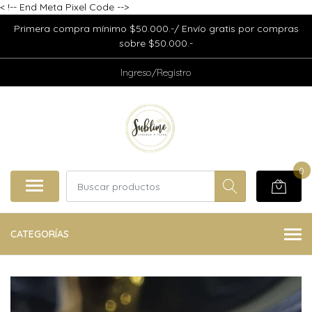
<
!-- End Meta Pixel Code -->
Primera compra mínimo $50.000.-/ Envío gratis por compras
sobre $50.000.-
Ingreso/Registro
0
CATEGORÍAS