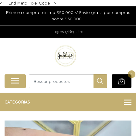
<
!-- End Meta Pixel Code -->
Primera compra mínimo $50.000.-/ Envío gratis por compras
sobre $50.000.-
Ingreso/Registro
0
CATEGORÍAS