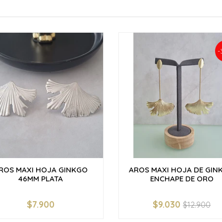
-
ROS MAXI HOJA GINKGO
AROS MAXI HOJA DE GIN
46MM PLATA
ENCHAPE DE ORO
$7.900
$9.030
$12.900
+
-
+