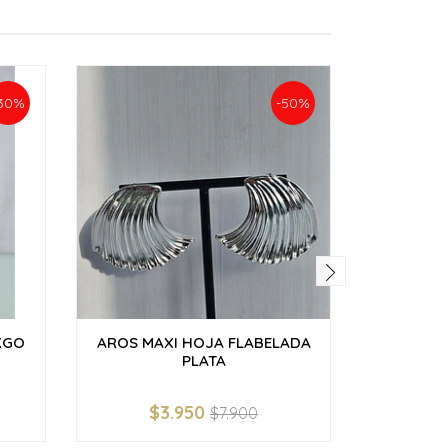
30%
-50%
KGO
AROS MAXI HOJA FLABELADA
AROS MA
PLATA
ENC
$3.950
$
$7.900
-
+
-