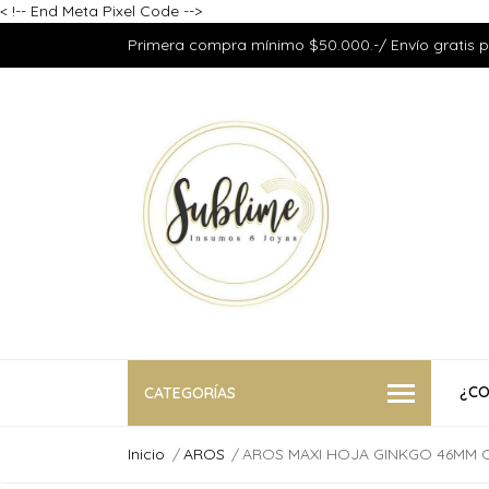
<
!-- End Meta Pixel Code -->
Primera compra mínimo $50.000.-/ Envío gratis 
¿CO
CATEGORÍAS
Inicio
AROS
AROS MAXI HOJA GINKGO 46MM