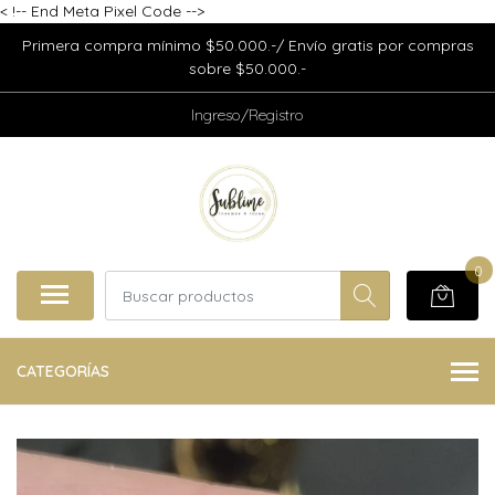
<
!-- End Meta Pixel Code -->
Primera compra mínimo $50.000.-/ Envío gratis por compras
sobre $50.000.-
Ingreso/Registro
0
CATEGORÍAS