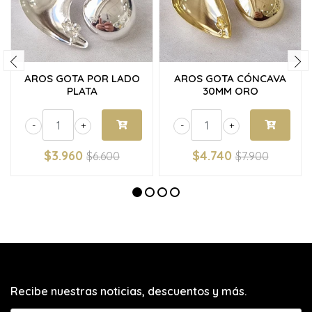
AROS GOTA POR LADO
AROS GOTA CÓNCAVA
PLATA
30MM ORO
-
+
-
+
$3.960
$4.740
$6.600
$7.900
Recibe nuestras noticias, descuentos y más.