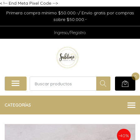
<
!-- End Meta Pixel Code -->
Primera compra mínimo $50.000.-/ Envío gratis por compras
sobre $50.000.-
Ingreso/Registro
0
CATEGORÍAS
-40%