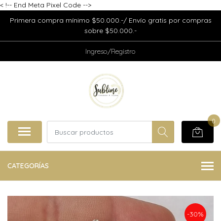
<
!-- End Meta Pixel Code -->
Primera compra mínimo $50.000.-/ Envío gratis por compras
sobre $50.000.-
Ingreso/Registro
0
CATEGORÍAS
-30%