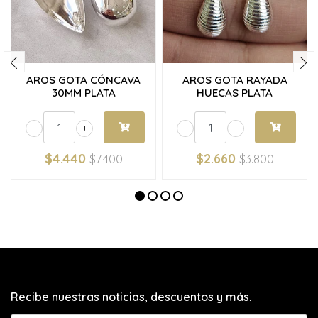
AROS GOTA CÓNCAVA
AROS GOTA RAYADA
30MM PLATA
HUECAS PLATA
-
+
-
+
$4.440
$2.660
$7.400
$3.800
Recibe nuestras noticias, descuentos y más.