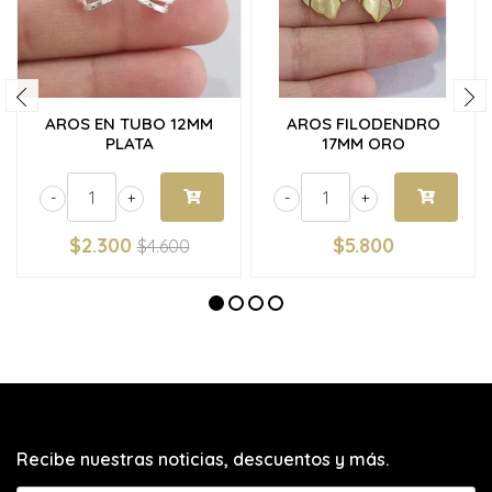
AROS EN TUBO 12MM
AROS FILODENDRO
PLATA
17MM ORO
-
+
-
+
$2.300
$5.800
$4.600
Recibe nuestras noticias, descuentos y más.