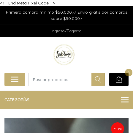
<
!-- End Meta Pixel Code -->
Primera compra mínimo $50.000.-/ Envío gratis por compras
sobre $50.000.-
Ingreso/Registro
0
CATEGORÍAS
-50%