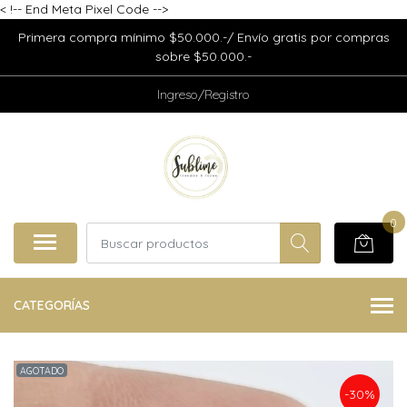
<
!-- End Meta Pixel Code -->
Primera compra mínimo $50.000.-/ Envío gratis por compras
sobre $50.000.-
Ingreso/Registro
0
CATEGORÍAS
AGOTADO
-30%