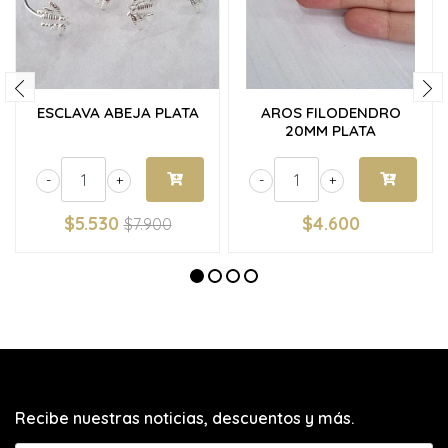
ESCLAVA ABEJA PLATA
AROS FILODENDRO
20MM PLATA
-
+
-
+
$5.530
$4.600
$7.900
Recibe nuestras noticias, descuentos y más.