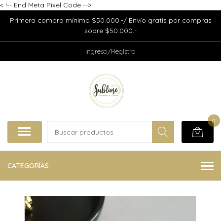
<
!-- End Meta Pixel Code -->
Primera compra mínimo $50.000.-/ Envío gratis por compras
sobre $50.000.-
Ingreso/Registro
0
CATEGORÍAS