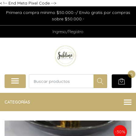
<
!-- End Meta Pixel Code -->
Primera compra mínimo $50.000.-/ Envío gratis por compras
sobre $50.000.-
Ingreso/Registro
0
CATEGORÍAS
-30%