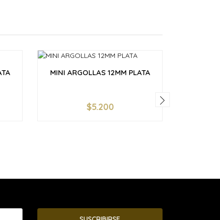
ATA
MINI ARGOLLAS 12MM PLATA
AROS E
$5.200
-
+
-
SUSCRIBIRSE