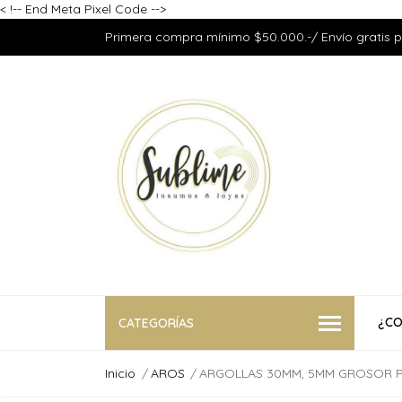
<
!-- End Meta Pixel Code -->
Primera compra mínimo $50.000.-/ Envío gratis 
¿CO
CATEGORÍAS
Inicio
AROS
ARGOLLAS 30MM, 5MM GROSOR 