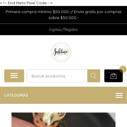
<
!-- End Meta Pixel Code -->
Primera compra mínimo $50.000.-/ Envío gratis por compras
sobre $50.000.-
Ingreso/Registro
0
CATEGORÍAS