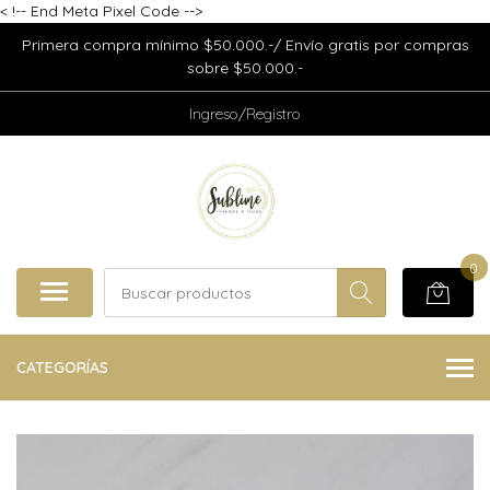
<
!-- End Meta Pixel Code -->
Primera compra mínimo $50.000.-/ Envío gratis por compras
sobre $50.000.-
Ingreso/Registro
0
CATEGORÍAS