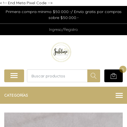
<
!-- End Meta Pixel Code -->
Primera compra mínimo $50.000.-/ Envío gratis por compras
sobre $50.000.-
Ingreso/Registro
0
CATEGORÍAS