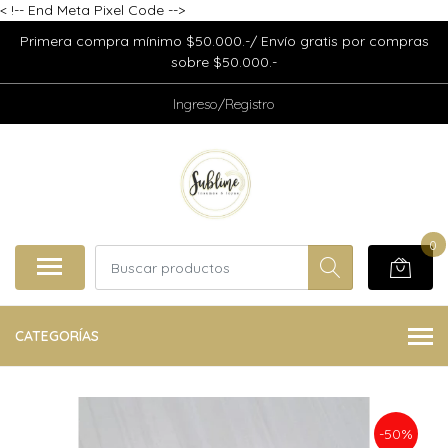
<
!-- End Meta Pixel Code -->
Primera compra mínimo $50.000.-/ Envío gratis por compras
sobre $50.000.-
Ingreso/Registro
0
CATEGORÍAS
-50%