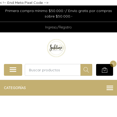
<
!-- End Meta Pixel Code -->
Primera compra mínimo $50.000.-/ Envío gratis por compras
sobre $50.000.-
Ingreso/Registro
0
CATEGORÍAS