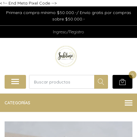
<
!-- End Meta Pixel Code -->
Primera compra mínimo $50.000.-/ Envío gratis por compras
sobre $50.000.-
Ingreso/Registro
0
CATEGORÍAS