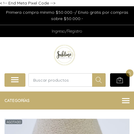
<
!-- End Meta Pixel Code -->
Primera compra mínimo $50.000.-/ Envío gratis por compras
sobre $50.000.-
Ingreso/Registro
0
CATEGORÍAS
AGOTADO