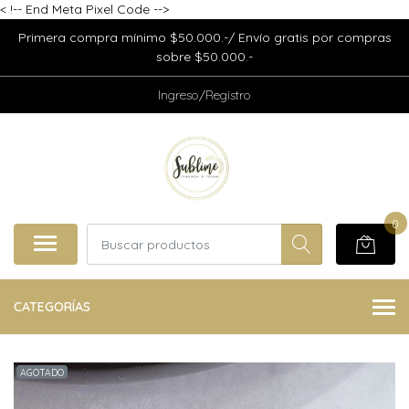
<
!-- End Meta Pixel Code -->
Primera compra mínimo $50.000.-/ Envío gratis por compras
sobre $50.000.-
Ingreso/Registro
0
CATEGORÍAS
AGOTADO