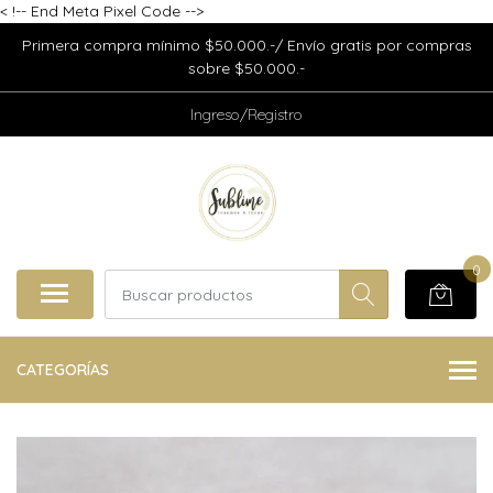
<
!-- End Meta Pixel Code -->
Primera compra mínimo $50.000.-/ Envío gratis por compras
sobre $50.000.-
Ingreso/Registro
0
CATEGORÍAS