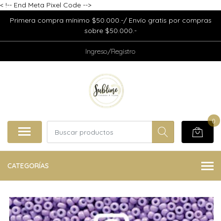
<
!-- End Meta Pixel Code -->
Primera compra mínimo $50.000.-/ Envío gratis por compras
sobre $50.000.-
Ingreso/Registro
0
CATEGORÍAS