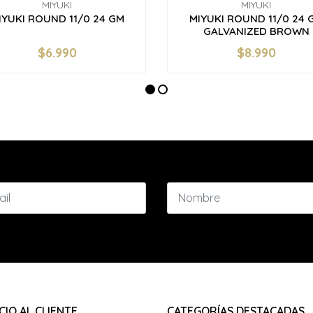
MIYUKI
MIYUKI
IYUKI ROUND 11/0 24 GM
MIYUKI ROUND 11/0 24 
GALVANIZED BROWN
$6.990
$8.990
+
-
+
CIO AL CLIENTE
CATEGORÍAS DESTACADAS