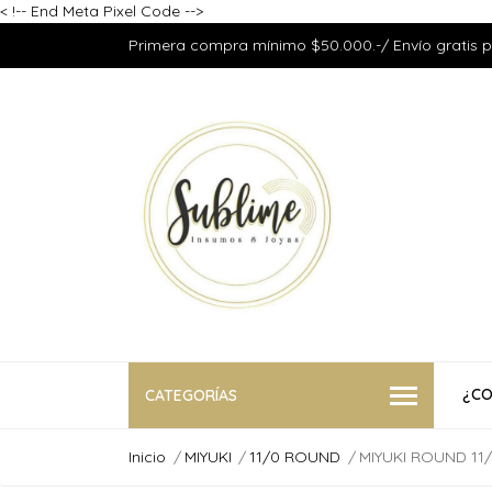
<
!-- End Meta Pixel Code -->
Primera compra mínimo $50.000.-/ Envío gratis 
¿CO
CATEGORÍAS
Inicio
MIYUKI
11/0 ROUND
MIYUKI ROUND 11