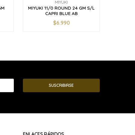
MIYUKI
GM
MIYUKI 11/0 ROUND 24 GM S/L
MIYUKI
CAPRI BLUE AB
$6.990
-
+
-
SUSCRIBIRSE
ENLACES RÁPIDOS