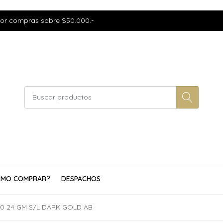
por compras sobre $50.000.-
MO COMPRAR?
DESPACHOS
/0 24 GM S/L DARK GOLD AB