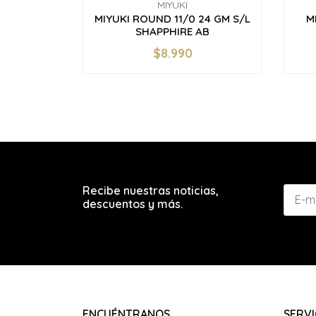
MIYUKI
MIYUKI ROUND 11/0 24 GM S/L
M
SHAPPHIRE AB
$8.990
-
+
-
Recibe nuestras noticias,
descuentos y más.
ENCUÉNTRANOS
SERVI