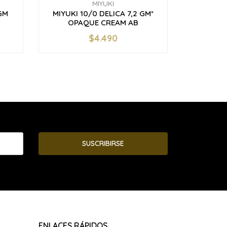
MIYUKI
GM
MIYUKI 10/0 DELICA 7,2 GM*
MIYUKI 
OPAQUE CREAM AB
TRA
$4.490
-
+
-
SUSCRIBIRSE
ENLACES RÁPIDOS