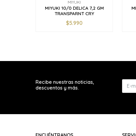
MIYUKI
MIYUKI 10/0 DELICA 7,2 GM
M
TRANSPARNT CRY
$5.990
-
+
-
Recibe nuestras noticias,
descuentos y más.
ENCUÉNTRANOS
SERVI