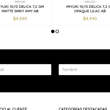
MIYUKI
MIYUKI
IYUKI 10/0 DELICA 7,2 GM
MIYUKI 10/0 DELICA 7,2 
MATTE SMKY AMY AB
OPAQUE LILAC AB
$4.490
$4.490
+
-
+
CIO AL CLIENTE
CATEGORÍAS DESTACADAS