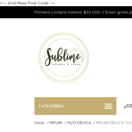
<
!-- End Meta Pixel Code -->
Primera compra mínimo $50.000.-/ Envío gratis 
¿CO
CATEGORÍAS
Inicio
MIYUKI
10/0 DELICA
MIYUKI DELICA 10