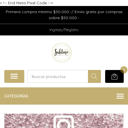
<
!-- End Meta Pixel Code -->
Primera compra mínimo $50.000.-/ Envío gratis por compras
sobre $50.000.-
Ingreso/Registro
0
CATEGORÍAS