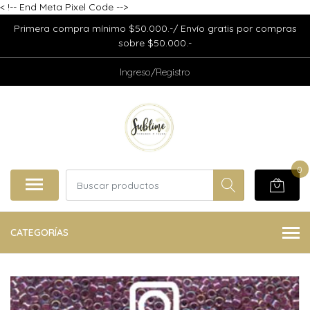
<
!-- End Meta Pixel Code -->
Primera compra mínimo $50.000.-/ Envío gratis por compras
sobre $50.000.-
Ingreso/Registro
0
CATEGORÍAS