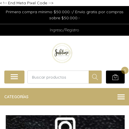
<
!-- End Meta Pixel Code -->
Primera compra mínimo $50.000.-/ Envío gratis por compras
sobre $50.000.-
Ingreso/Registro
0
CATEGORÍAS