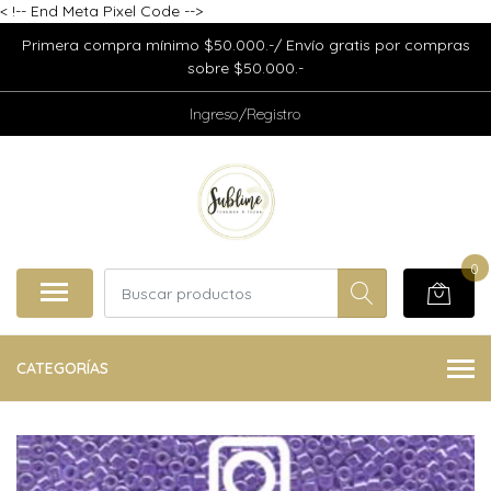
<
!-- End Meta Pixel Code -->
Primera compra mínimo $50.000.-/ Envío gratis por compras
sobre $50.000.-
Ingreso/Registro
0
CATEGORÍAS