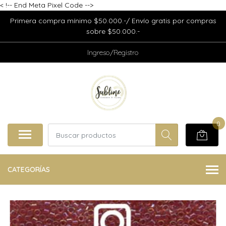
<
!-- End Meta Pixel Code -->
Primera compra mínimo $50.000.-/ Envío gratis por compras
sobre $50.000.-
Ingreso/Registro
0
CATEGORÍAS