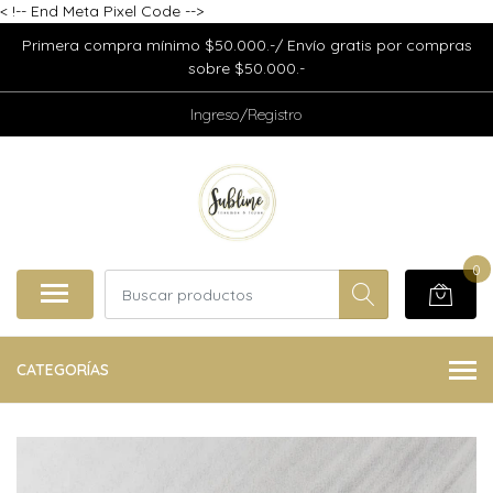
<
!-- End Meta Pixel Code -->
Primera compra mínimo $50.000.-/ Envío gratis por compras
sobre $50.000.-
Ingreso/Registro
0
CATEGORÍAS