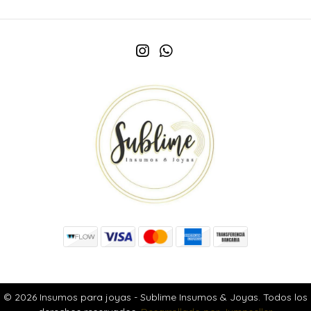
© 2026 Insumos para joyas - Sublime Insumos & Joyas. Todos los