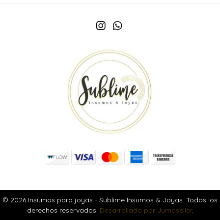
© 2026 Insumos para joyas - Sublime Insumos & Joyas. Todos los
derechos reservados.
Desarrollado por Jumpseller
.