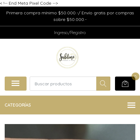
<
!-- End Meta Pixel Code -->
Primera compra mínimo $50.000.-/ Envío gratis por compras
sobre $50.000.-
Ingreso/Registro
0
CATEGORÍAS