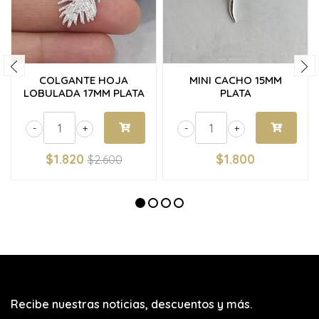
COLGANTE HOJA
MINI CACHO 15MM
LOBULADA 17MM PLATA
PLATA
-
+
-
+
$1.820
$1.800
$2.600
Recibe nuestras noticias, descuentos y más.