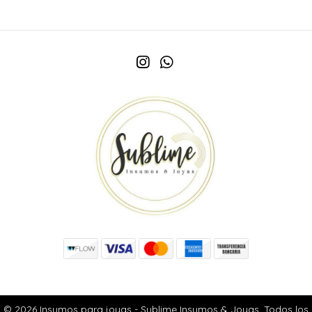
© 2026 Insumos para joyas - Sublime Insumos & Joyas. Todos los