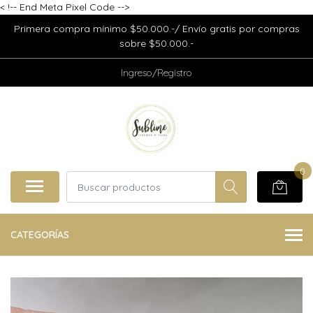
<
!-- End Meta Pixel Code -->
Primera compra mínimo $50.000.-/ Envío gratis por compras
sobre $50.000.-
Ingreso/Registro
0
CATEGORÍAS