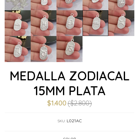
MEDALLA ZODIACAL
15MM PLATA
$1.400
($2.800)
L021AC
SKU: