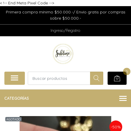
<
!-- End Meta Pixel Code -->
Primera compra mínimo $50.000.-/ Envío gratis por compras
sobre $50.000.-
Ingreso/Registro
0
CATEGORÍAS
AGOTADO
-50%