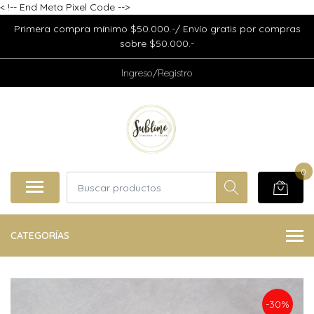
<
!-- End Meta Pixel Code -->
Primera compra mínimo $50.000.-/ Envío gratis por compras
sobre $50.000.-
Ingreso/Registro
0
CATEGORÍAS
-30%