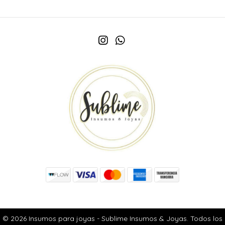
© 2026 Insumos para joyas - Sublime Insumos & Joyas. Todos los